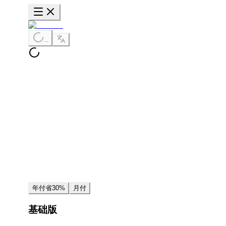
--
年付
省30%
月付
基础版